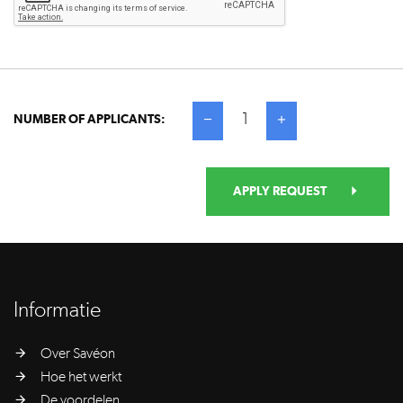
1
NUMBER OF APPLICANTS:
APPLY REQUEST
Informatie
Over Savéon
Hoe het werkt
De voordelen