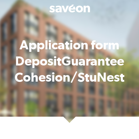
Application form
DepositGuarantee
Cohesion/StuNest